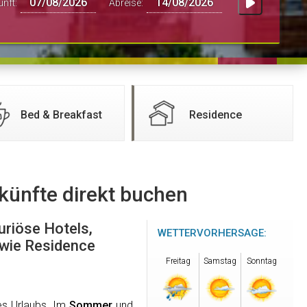
unft:
Abreise:
Bed & Breakfast
Residence
rkünfte direkt buchen
uriöse Hotels,
WETTERVORHERSAGE:
owie Residence
Freitag
Samstag
Sonntag
es Urlaubs. Im
Sommer
und