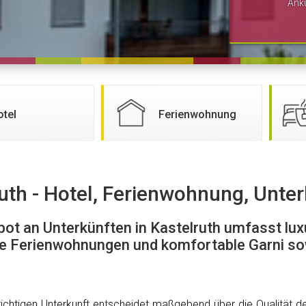
Ank
otel
Ferienwohnung
uth - Hotel, Ferienwohnung, Unte
ot an Unterkünften in Kastelruth umfasst lux
e Ferienwohnungen und komfortable Garni s
richtigen Unterkunft entscheidet maßgebend über die Qualität d