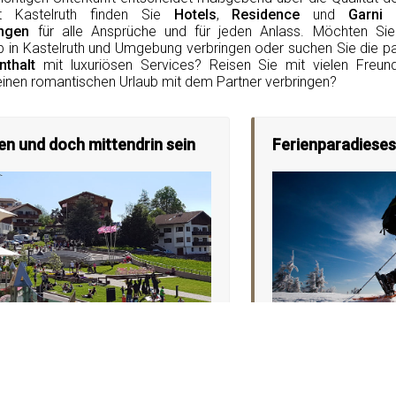
rt Kastelruth finden Sie
Hotels
,
Residence
und
Garni
B
ngen
für alle Ansprüche und für jeden Anlass. Möchten Sie 
b in Kastelruth und Umgebung verbringen oder suchen Sie die pa
thalt
mit luxuriösen Services? Reisen Sie mit vielen Freun
inen romantischen Urlaub mit dem Partner verbringen?
en und doch mittendrin sein
Ferienparadieses
 Portal werden Sie fündig, ganz
Hätten Sie Lust die 