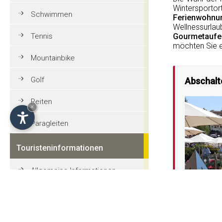
Wintersporto
Schwimmen
Ferienwohnu
Wellnessurlau
Tennis
Gourmetaufen
möchten Sie e
Mountainbike
Golf
Abschalt
Reiten
×
Paragleiten
Touristeninformationen
Allgemeine Informationen
Tradition und Kultur
Auf diesem
Veranstaltungen