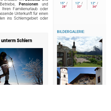
15°
/
12°
/
12°
/
etriebe,
Pensionen
und
28°
33°
34°
Ihren Familienurlaub oder
ssende Unterkunft für einen
den ins Schlerngebiet oder
BILDERGALERIE:
 unterm Schlern
verschneite Landschaft