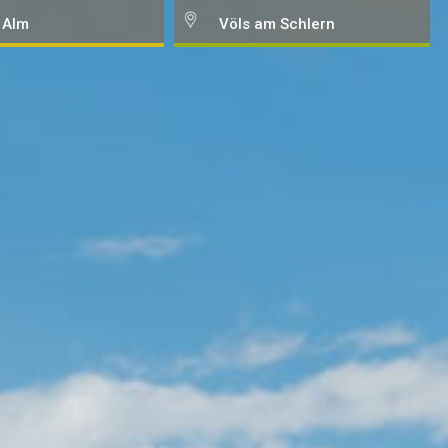
 Alm
Völs am Schlern