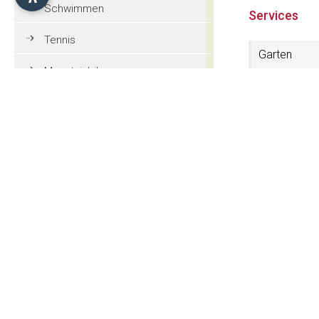
Schwimmen
Services
Tennis
Garten
Mountainbike
Safe
Golf
Reiten
Grill im Gart
Paragleiten
Skischuhtro
Touristeninformationen
Kontakt
Allgemeine Informationen
Apartments
Tradition und Kultur
Str. St. Valent
I-39040 Kaste
Veranstaltungen
CIN: IT021019B