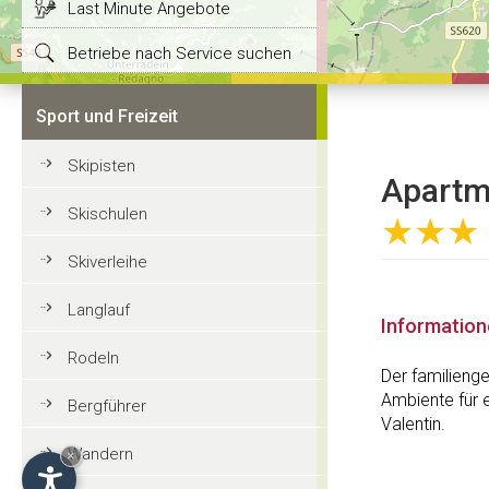
Last Minute Angebote
Betriebe nach Service suchen
Sport und Freizeit
Skipisten
Apartm
Skischulen
★★★
Skiverleihe
Langlauf
Informatio
Rodeln
Der familieng
Ambiente für e
Bergführer
Valentin.
Wandern
×