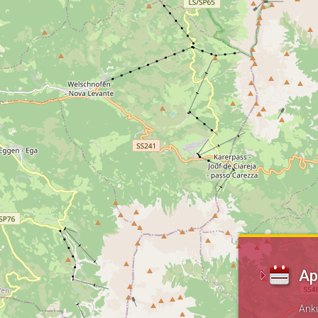
Ap
Ank