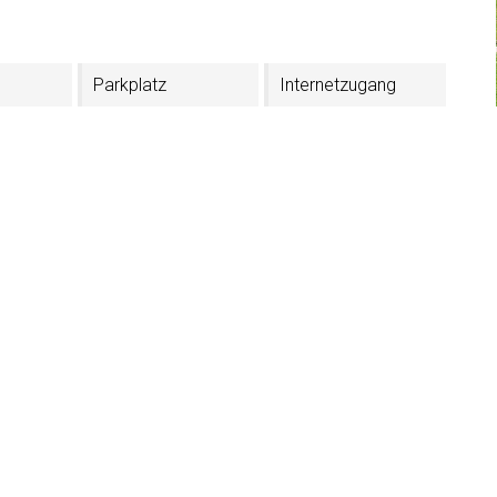
Parkplatz
Internetzugang
Annahme von
Geschirrspüler
Haustieren
3 Sterne
en
TV im Zimmer
Schuhtrockner
ckner
 Parnoa Hof
in 34
lruth (BZ)
5QRY553F8