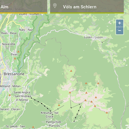
 Alm
Völs am Schlern
+
−