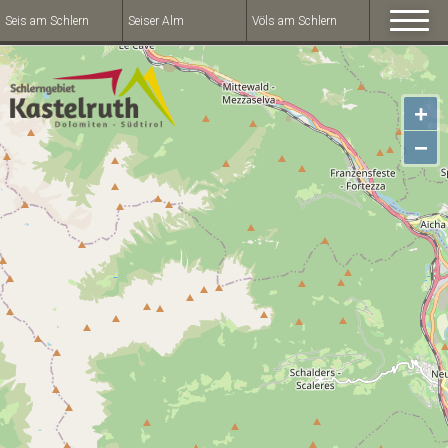
Seis am Schlern
Seiser Alm
Völs am Schlern
+
−