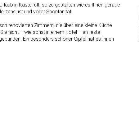
n Urlaub in Kastelruth so zu gestalten wie es Ihnen gerade
Herzenslust und voller Spontanität.
isch renovierten Zimmern, die über eine kleine Küche
 Sie nicht – wie sonst in einem Hotel – an feste
gebunden. Ein besonders schöner Gipfel hat es Ihnen
? Sie konnten der Versuchung der leuchtenden Farben der
cht widerstehen und wollten noch ein bisschen länger
ch wenn Sie erst spätabends oder nachts wieder bei uns in
nkehren, können Sie sich immer noch etwas Kleines kochen
n der Ruhe und Privatsphäre Ihres eigenen Hotel-Zimmers
n und den Tag gemütlich ausklingen lassen.
ad
Garten
Parkplatz
auna
3 Sterne
TV im Zimmer