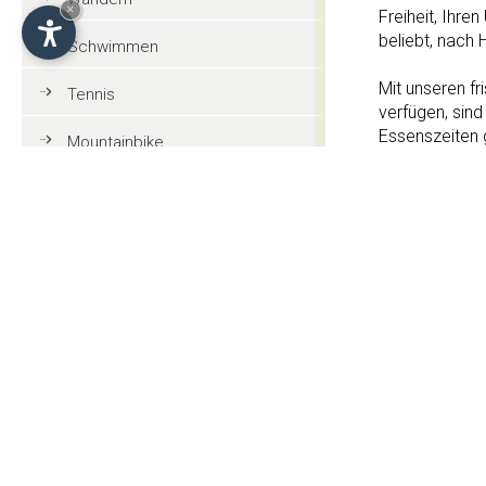
×
Freiheit, Ihre
beliebt, nach 
Schwimmen
Mit unseren fr
Tennis
verfügen, sind
Essenszeiten 
Mountainbike
heute angetan
Seiser Alm ni
Golf
verweilen? Au
Kastelruth ei
Reiten
- und dabei i
unter sich sei
Paragleiten
Touristeninformationen
Services
Allgemeine Informationen
Schwimmb
Tradition und Kultur
Finnische S
Veranstaltungen