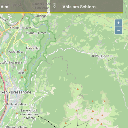
 Alm
Völs am Schlern
+
−