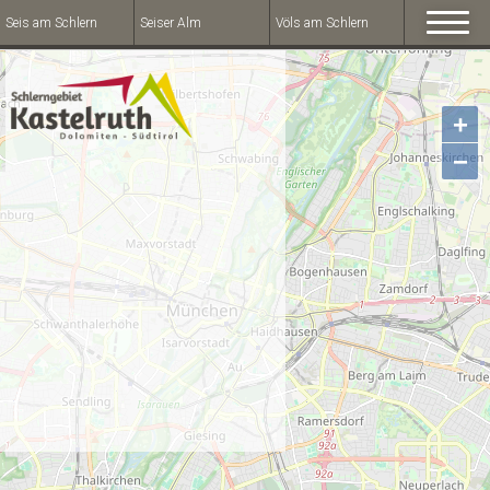
Seis am Schlern
Seiser Alm
Völs am Schlern
+
−