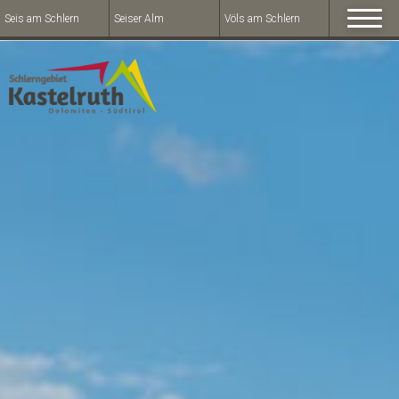
Seis am Schlern
Seiser Alm
Völs am Schlern