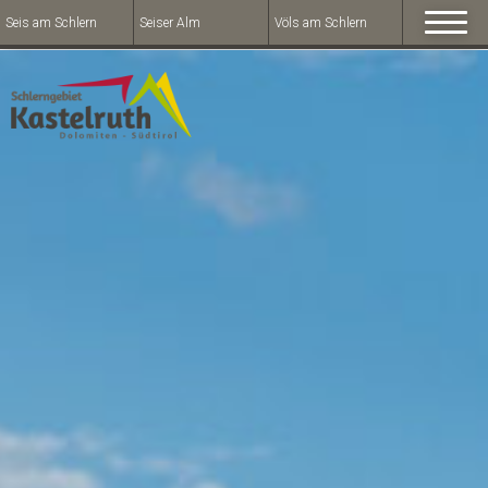
Seis am Schlern
Seiser Alm
Völs am Schlern