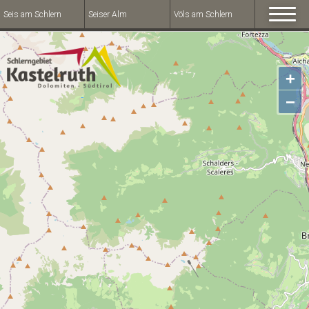
Seis am Schlern
Seiser Alm
Völs am Schlern
+
−