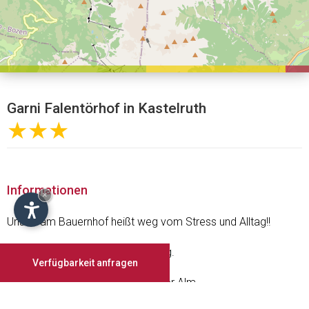
Garni Falentörhof in Kastelruth
★★★
Informationen
×
Urlaub am Bauernhof heißt weg vom Stress und Alltag!!
Dann sind Sie bei uns genau richtig.
Verfügbarkeit anfragen
Unser Hof liegt am Fuße der Seiser Alm
auf 1.200m Höhe.