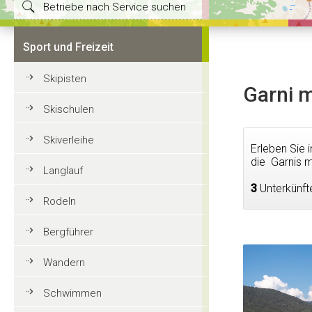
Betriebe nach Service suchen
Sport und Freizeit
Skipisten
Garni m
Skischulen
Skiverleihe
Erleben Sie 
die Garnis m
Langlauf
3
Unterkünft
Rodeln
Bergführer
Wandern
Schwimmen