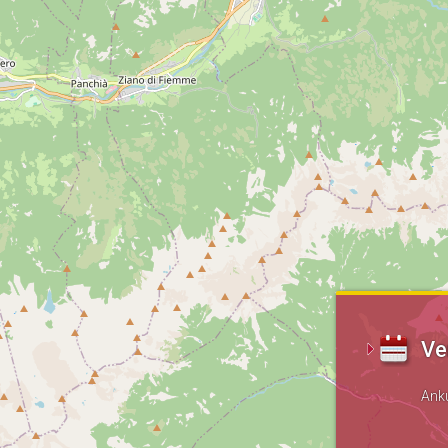
Ve
Ank