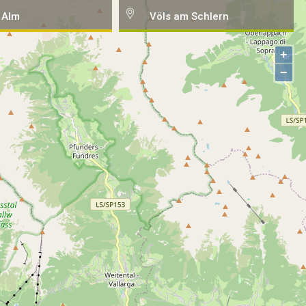
 Alm
Völs am Schlern
+
−