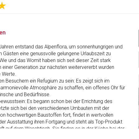
★
nen
Jahren entstand das Alpenflora, um sonnenhungrigen und
n Gästen eine genussvolle gelungene Urlaubszeit zu
Wie und das Womit haben sich seit dieser Zeit stark
n einer Generation zur nächsten weitervererbt wurden
e Werte.
n Besuchern ein Refugium zu sein: Es zeigt sich im
harmonievolle Atmosphäre zu schaffen, ein offenes Ohr für
Wünsche und Bedürfnisse.
bewusstsein: Es begann schon bei der Errichtung des
tzte sich bei den verschiedenen Umbauten mit der
n hochwertigen Baustoffen fort, findet in wertvollen
 der Ausstattung ihren Fortgang und steht als Top-Produkt
nft auf dem Waschtisch. Sie finden es in der Küche bei der
n frischen Zutaten erster Qualität die sich als Top Genuss