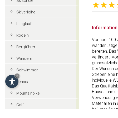
Skischulen
★★★
Skiverleihe
Langlauf
Informatio
Rodeln
Vor über 100 
wanderlustige
Bergführer
bereiten. Das 
verändert. Vo
Wandern
grundsätzlich
Der Wunsch de
Schwimmen
Streben eine 
×
individuelle 
Tennis
Das Qualitäts
Hauses und se
Mountainbike
Verwendung vo
Materialien in
Golf
bei Ihrer Anku
Verwendung vo
Reiten