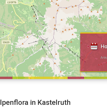
Ho
Ank
lpenflora in Kastelruth