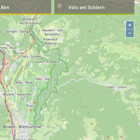
 Alm
Völs am Schlern
+
−