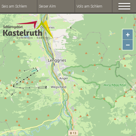
Seis am Schlern
Seiser Alm
Völs am Schlern
+
−