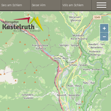
Seis am Schlern
Seiser Alm
Völs am Schlern
+
−