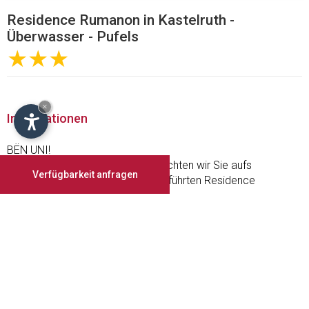
Residence Rumanon in Kastelruth -
Überwasser - Pufels
★★★
×
Informationen
BËN UNI!
Mit diesem "ladinischen" Gruß möchten wir Sie aufs
Verfügbarkeit anfragen
Herzlichste in unserem familiär geführten Residence
willkommen heißen.
Unser neu erbautes Haus mit Eröffnung Weihnachten ´07
befindet sich in Pufels, ein kleines, ruhiges Dorf auf 1.500 m
Meereshöhe, am Fuße der weltbekannten Seiser Alm,
umgeben von Wiesen, Wäldern und Bergen.
Wer die Natur liebt und einen Erholungsurlaub plant ist hier an