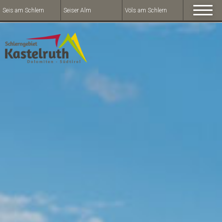
Seis am Schlern
Seiser Alm
Völs am Schlern