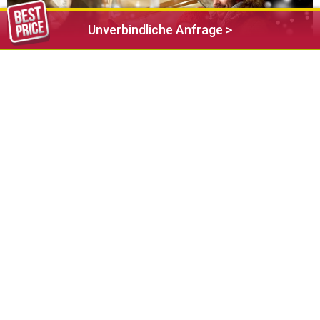
Unverbindliche Anfrage >
Ab heute sind der Weihnachtsmarkt und der Eislaufplatz
offiziell eröffnet!
Der Weihnachtsmarkt ist an den Wochenenden von Freitag
bis Sonntag sowie an Feiertagen geöffnet, während der
Eislaufplatz täglich für euch zur Verfügung steht.
Bei der Eröffnungsfeier wird es eine kurze Rede geben.
Anschließend lädt der Tourismusverein zu einem kleinen
Umtrunk mit Glühwein, Weihnachtskeksen und Panettone ein.