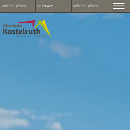
Seis am Schlern
Seiser Alm
Völs am Schlern