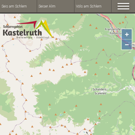
Seis am Schlern
Seiser Alm
Völs am Schlern
+
−