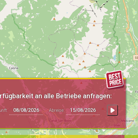
rfügbarkeit an alle Betriebe anfragen:
unft:
Abreise: