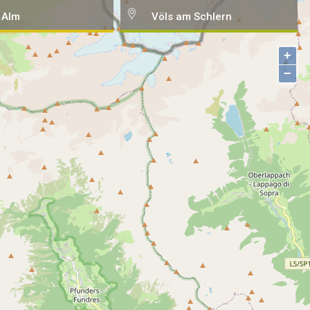
 Alm
Völs am Schlern
+
−