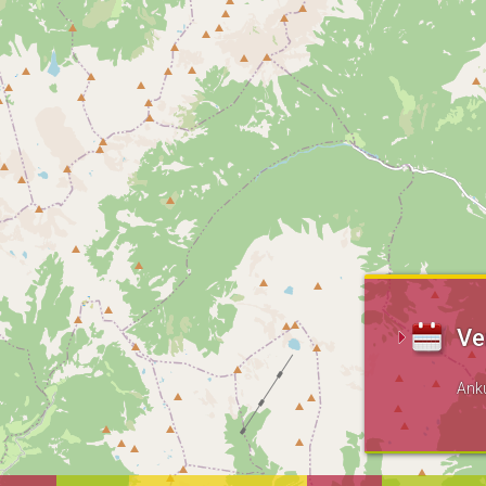
Ve
Ank