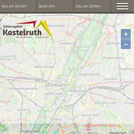
Seis am Schlern
Seiser Alm
Völs am Schlern
+
−