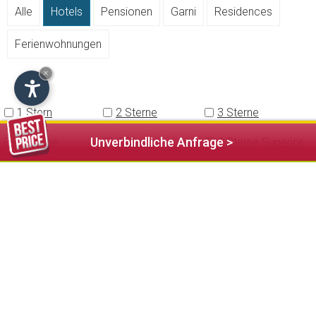
Alle
Hotels
Pensionen
Garni
Residences
Ferienwohnungen
×
1 Stern
2 Sterne
3 Sterne
Unverbindliche Anfrage >
3 Sterne
4 Sterne
4 Sterne Superior
Superior
5 Sterne
Abkommen mit
Abkommen mit
öffentlichem
öffentlichen
Schwimmbad
Tennisplätzen
Abkommen mit
Animazion
Annahme von
öffentlicher
Haustieren
Sauna
Auf der Skipiste
Aufzug
Babysitter Service