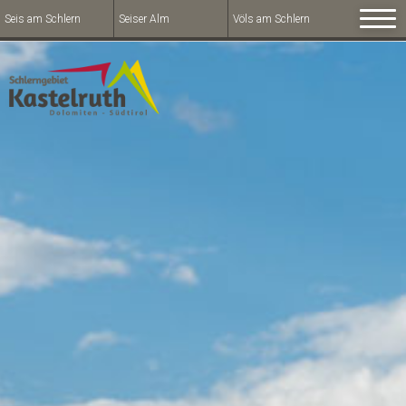
Seis am Schlern
Seiser Alm
Völs am Schlern